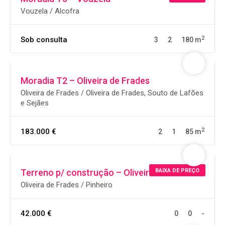
Vouzela / Alcofra
2
Sob consulta
3
2
180 m
Moradia T2 – Oliveira de Frades
Oliveira de Frades / Oliveira de Frades, Souto de Lafões
e Sejães
2
183.000 €
2
1
85 m
BAIXA DE PREÇO
Terreno p/ construção – Oliveira de Frades
Oliveira de Frades / Pinheiro
42.000 €
0
0
-