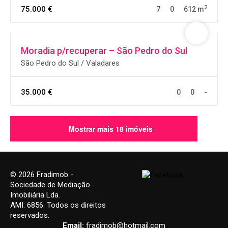
2
75.000 €
7
0
612 m
Moradia p/recuperar – São Pedro do Sul
São Pedro do Sul / Valadares
35.000 €
0
0
-
Mostrar mais 18 imóveis
© 2026 Fradimob -
Sociedade de Mediação
Imobiliária Lda.
AMI: 6856. Todos os direitos
reservados.
Email:
fradimob@hotmail.com