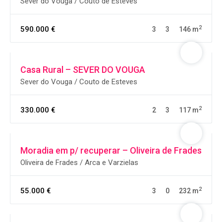
Sever do Vouga / Couto de Esteves
2
590.000 €
3
3
146 m
Casa Rural – SEVER DO VOUGA
Sever do Vouga / Couto de Esteves
2
330.000 €
2
3
117 m
Moradia em p/ recuperar – Oliveira de Frades
Oliveira de Frades / Arca e Varzielas
2
55.000 €
3
0
232 m