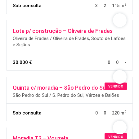
2
Sob consulta
3
2
115 m
Lote p/ construção – Oliveira de Frades
Oliveira de Frades / Oliveira de Frades, Souto de Lafões
e Sejães
30.000 €
0
0
-
VENDIDO
Quinta c/ moradia – São Pedro do Sul
São Pedro do Sul / S. Pedro do Sul, Várzea e Baiões
2
Sob consulta
0
0
220 m
VENDIDO
Moradia T3 – Vouzela