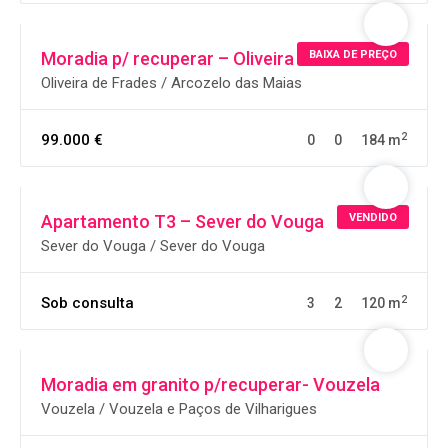
BAIXA DE PREÇO
Moradia p/ recuperar – Oliveira de Frades
Oliveira de Frades / Arcozelo das Maias
2
99.000 €
0
0
184 m
VENDIDO
Apartamento T3 – Sever do Vouga
Sever do Vouga / Sever do Vouga
2
Sob consulta
3
2
120 m
Moradia em granito p/recuperar- Vouzela
Vouzela / Vouzela e Paços de Vilharigues