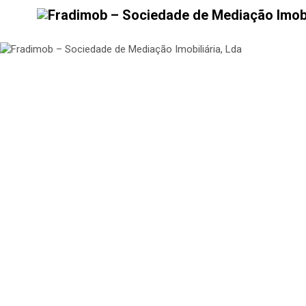
Avª Dr. Arménio Maia, nº 4, Oliveira de Frades
Afinal, estamos aqui tão perto…
Nos termos do nº 1 do artigo 18 da lei nº 144/2015, de 08 de Setembro, 
litígio, o consumidor pode recorrer à Entidade de Resolução Alternativa
de Informação e Arbitragem de Conflitos de Consumo, morada, Faculdade
Lisboa – CAMPUS DE CAMPOLIDE – 1099-032, LISBOA. tel. 213847484, emai