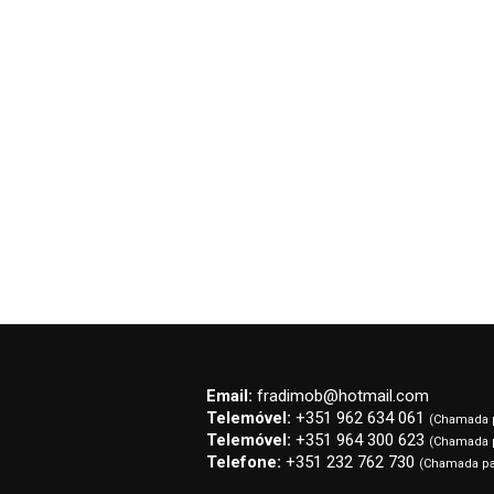
Possuímos os melhores meios d
clientes/interessados mais pro
Aconselhamos e encarregamos-
perder tempo com burocracias.
Depois de um negócio, ficamos
angariação de mais uns amigos
Email:
fradimob@hotmail.com
Telemóvel:
+351 962 634 061
(Chamada p
Telemóvel:
+351 964 300 623
(Chamada p
Telefone:
+351 232 762 730
(Chamada par