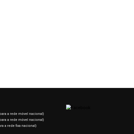
e publicidade/marketing, que atualmente os
curam.
nos, com rigor, do seu processo bancário de modo a não
 “
SÓ NÃO DECIDIMOS NEM ASSINAMOS POR SI”
.
 sempre com a certeza, de termos conseguido a
 e que estes, seguramente, fizeram uma
OPÇÃOVIP
.
ara a rede móvel nacional)
ara a rede móvel nacional)
a a rede fixa nacional)