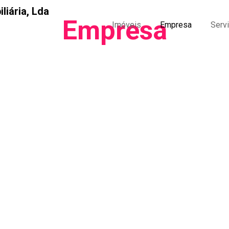
Empresa
Imóveis
Empresa
Serv
A
FRADIMOB
encontra-se sedi
a designação de
OPÇÃOVIP
.
Prima pelo profissionalismo, e
imobiliária.
Estamos disponíveis, não só 
vender, arrendar ou permutar.
a Mediadora informa que em caso de
 de Consumo; CNIACC – Centro Nacional
Dispomos de um serviço persona
 de Direito da Universidade Nova de
encontrando a melhor solução p
l. cniacc@unl.pt
Exigimos de nós próprios, o me
onde trabalhamos.