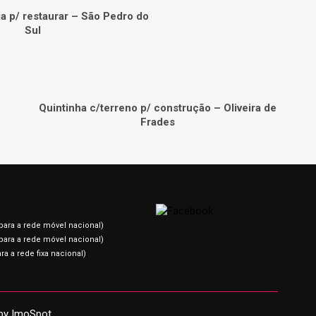
a p/ restaurar – São Pedro do
Sul
Quintinha c/terreno p/ construção – Oliveira de
Frades
ara a rede móvel nacional)
ara a rede móvel nacional)
a a rede fixa nacional)
by
ImoSpot