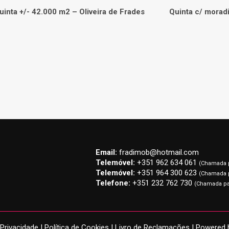
uinta +/- 42.000 m2 – Oliveira de Frades
Quinta c/ moradi
Email:
fradimob@hotmail.com
Telemóvel:
+351 962 634 061
(Chamada p
Telemóvel:
+351 964 300 623
(Chamada p
Telefone:
+351 232 762 730
(Chamada par
 Privacidade
|
Política de Cookies
|
Livro de Reclamações
| Powered 