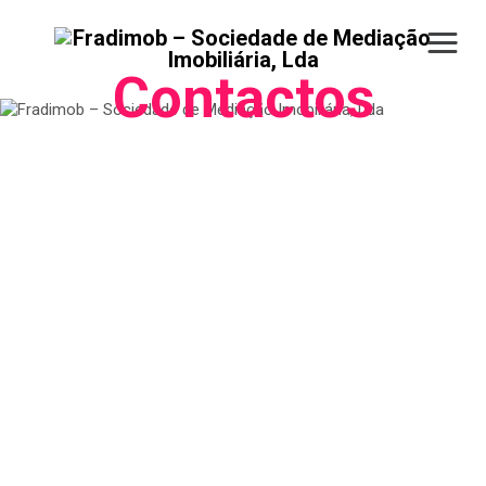
Contactos
Morada
Avª Dr. Arménio Maia, nº 4
3680-115 Oliveira de Frades