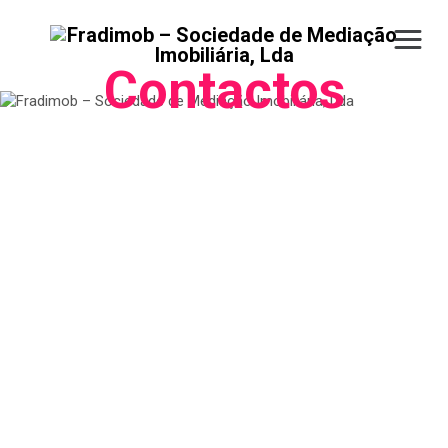
Contactos
Morada
Avª Dr. Arménio Maia, nº 4
3680-115 Oliveira de Frades